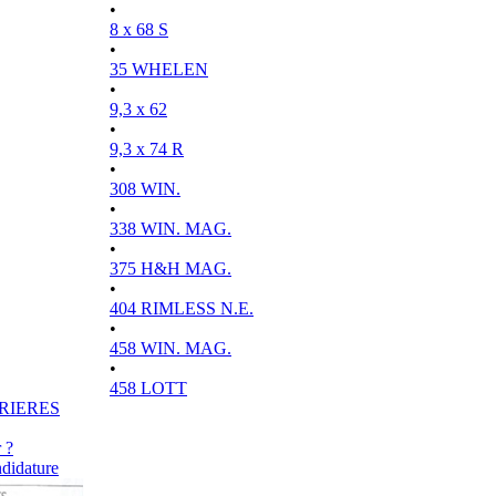
•
8 x 68 S
•
35 WHELEN
•
9,3 x 62
•
9,3 x 74 R
•
308 WIN.
•
338 WIN. MAG.
•
375 H&H MAG.
•
404 RIMLESS N.E.
•
458 WIN. MAG.
•
458 LOTT
RIERES
 ?
didature