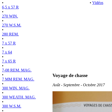
•
•
Vidéos
6,5 x 57 R
•
270 WIN.
•
270 W.S.M.
•
280 REM.
•
7 x 57 R
•
7 x 64
•
7 x 65 R
•
7-08 REM. MAG.
•
Voyage de chasse
7 MM REM. MAG.
•
Août - Septembre - Octobre 2017
300 WIN. MAG.
•
300 WEATH. MAG.
•
300 W.S.M.
•