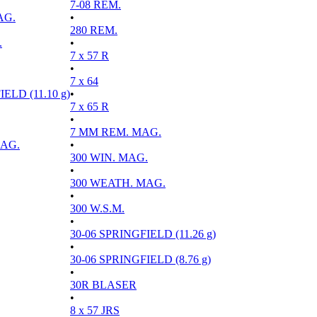
7-08 REM.
AG.
•
280 REM.
.
•
7 x 57 R
•
7 x 64
ELD (11.10 g)
•
7 x 65 R
•
7 MM REM. MAG.
MAG.
•
300 WIN. MAG.
•
300 WEATH. MAG.
•
300 W.S.M.
•
30-06 SPRINGFIELD (11.26 g)
•
30-06 SPRINGFIELD (8.76 g)
•
30R BLASER
•
8 x 57 JRS