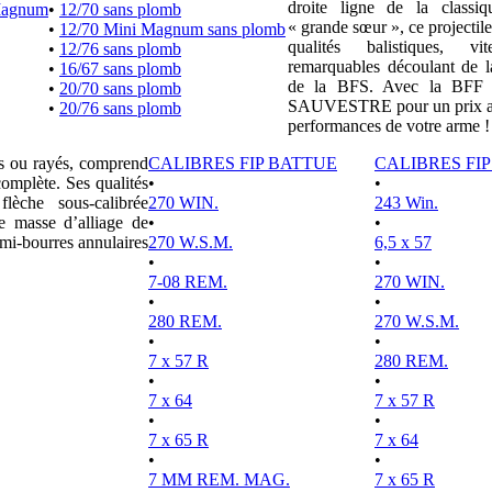
droite ligne de la clas
Magnum
•
12/70 sans plomb
« grande sœur », ce projectile
•
12/70 Mini Magnum sans plomb
qualités balistiques, vi
•
12/76 sans plomb
remarquables découlant de l
•
16/67 sans plomb
de la BFS. Avec la BFF e
•
20/70 sans plomb
SAUVESTRE pour un prix attr
•
20/76 sans plomb
performances de votre arme !
es ou rayés, comprend
CALIBRES FIP BATTUE
CALIBRES FI
complète. Ses qualités
•
•
lèche sous-calibrée
270 WIN.
243 Win.
e masse d’alliage de
•
•
mi-bourres annulaires
270 W.S.M.
6,5 x 57
•
•
7-08 REM.
270 WIN.
•
•
280 REM.
270 W.S.M.
•
•
7 x 57 R
280 REM.
•
•
7 x 64
7 x 57 R
•
•
7 x 65 R
7 x 64
•
•
7 MM REM. MAG.
7 x 65 R