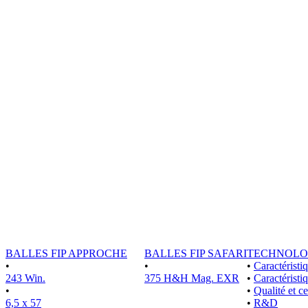
BALLES FIP APPROCHE
BALLES FIP SAFARI
TECHNOLO
•
•
•
Caractérist
243 Win.
375 H&H Mag. EXR
•
Caractéristi
•
•
Qualité et ce
6,5 x 57
•
R&D