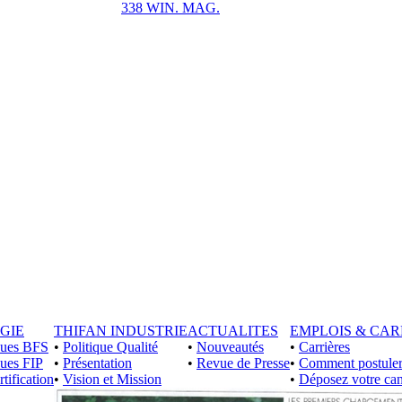
338 WIN. MAG.
GIE
THIFAN INDUSTRIE
ACTUALITES
EMPLOIS & CAR
iques BFS
•
Politique Qualité
•
Nouveautés
•
Carrières
ques FIP
•
Présentation
•
Revue de Presse
•
Comment postuler
rtification
•
Vision et Mission
•
Déposez votre can