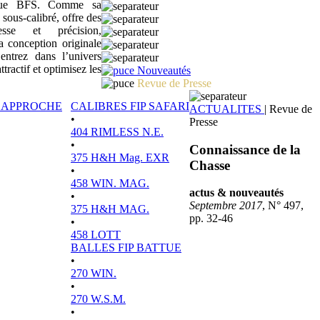
sique BFS. Comme sa
 sous-calibré, offre des
tesse et précision,
a conception originale
ntrez dans l’univers
actif et optimisez les
Nouveautés
Revue de Presse
P APPROCHE
CALIBRES FIP SAFARI
ACTUALITES
|
Revue de
•
Presse
404 RIMLESS N.E.
•
Connaissance de la
375 H&H Mag. EXR
Chasse
•
458 WIN. MAG.
actus & nouveautés
•
Septembre 2017
, N° 497,
375 H&H MAG.
pp. 32-46
•
458 LOTT
BALLES FIP BATTUE
•
270 WIN.
•
270 W.S.M.
•