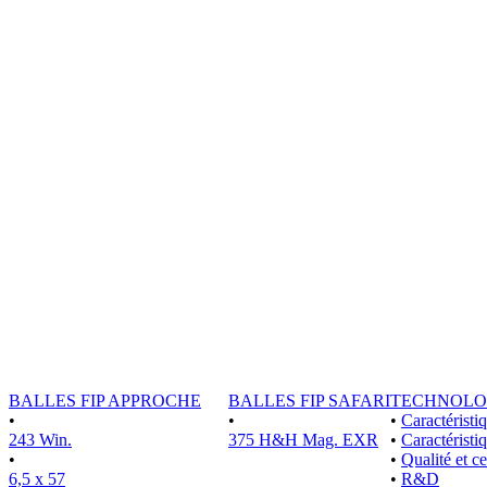
BALLES FIP APPROCHE
BALLES FIP SAFARI
TECHNOLO
•
•
•
Caractérist
243 Win.
375 H&H Mag. EXR
•
Caractéristi
•
•
Qualité et ce
6,5 x 57
•
R&D