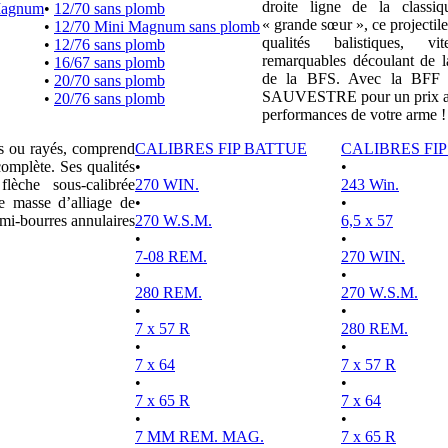
droite ligne de la clas
Magnum
•
12/70 sans plomb
« grande sœur », ce projectile
•
12/70 Mini Magnum sans plomb
qualités balistiques, vi
•
12/76 sans plomb
remarquables découlant de l
•
16/67 sans plomb
de la BFS. Avec la BFF e
•
20/70 sans plomb
SAUVESTRE pour un prix attr
•
20/76 sans plomb
performances de votre arme !
es ou rayés, comprend
CALIBRES FIP BATTUE
CALIBRES FI
complète. Ses qualités
•
•
lèche sous-calibrée
270 WIN.
243 Win.
e masse d’alliage de
•
•
mi-bourres annulaires
270 W.S.M.
6,5 x 57
•
•
7-08 REM.
270 WIN.
•
•
280 REM.
270 W.S.M.
•
•
7 x 57 R
280 REM.
•
•
7 x 64
7 x 57 R
•
•
7 x 65 R
7 x 64
•
•
7 MM REM. MAG.
7 x 65 R