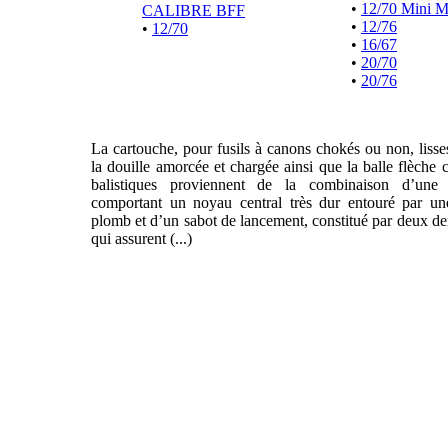
•
12/70 Mini 
CALIBRE BFF
•
12/76
•
12/70
•
16/67
•
20/70
•
20/76
La cartouche, pour fusils à canons chokés ou non, liss
la douille amorcée et chargée ainsi que la balle flèche 
balistiques proviennent de la combinaison d’une f
comportant un noyau central très dur entouré par un
plomb et d’un sabot de lancement, constitué par deux de
qui assurent (...)