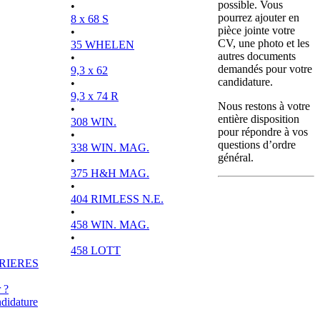
possible. Vous
•
pourrez ajouter en
8 x 68 S
pièce jointe votre
•
CV, une photo et les
35 WHELEN
autres documents
•
demandés pour votre
9,3 x 62
candidature.
•
9,3 x 74 R
Nous restons à votre
•
entière disposition
308 WIN.
pour répondre à vos
•
questions d’ordre
338 WIN. MAG.
général.
•
375 H&H MAG.
•
404 RIMLESS N.E.
•
458 WIN. MAG.
•
458 LOTT
RIERES
 ?
didature