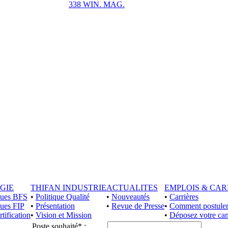
338 WIN. MAG.
GIE
THIFAN INDUSTRIE
ACTUALITES
EMPLOIS & CAR
iques BFS
•
Politique Qualité
•
Nouveautés
•
Carrières
ques FIP
•
Présentation
•
Revue de Presse
•
Comment postuler
rtification
•
Vision et Mission
•
Déposez votre can
Poste souhaité* :