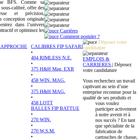
sique BFS. Comme sa
 sous-calibré, offre des
tesse et précision,
a conception originale
ntrez dans l’univers
actif et optimisez les
Carrières
Comment postuler ?
Déposez votre
P APPROCHE
CALIBRES FIP SAFARI
candidature
•
404 RIMLESS N.E.
EMPLOIS &
•
CARRIERES
|
Déposez
375 H&H Mag. EXR
votre candidature
•
458 WIN. MAG.
Vous recherchez un travail
•
captivant au sein d’une
375 H&H MAG.
entreprise reconnue pour la
•
qualité de ses produits et
458 LOTT
vous voulez
BALLES FIP BATTUE
participer activement
•
à notre avenir et à
270 WIN.
nos succès ? En tant
•
que spécialiste de la
270 W.S.M.
fabrication de
•
cartouches de chasse,