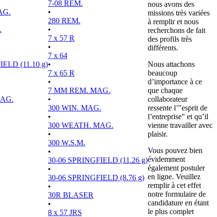
7-08 REM.
nous avons des
AG.
•
missions très variées
280 REM.
à remplir et nous
.
•
recherchons de fait
7 x 57 R
des profils très
•
différents.
7 x 64
ELD (11.10 g)
•
Nous attachons
7 x 65 R
beaucoup
•
d’importance à ce
7 MM REM. MAG.
que chaque
MAG.
•
collaborateur
300 WIN. MAG.
ressente l’"esprit de
•
l’entreprise" et qu’il
300 WEATH. MAG.
vienne travailler avec
•
plaisir.
300 W.S.M.
Vous pouvez bien
•
évidemment
30-06 SPRINGFIELD (11.26 g)
également postuler
•
en ligne. Veuillez
30-06 SPRINGFIELD (8.76 g)
remplir à cet effet
•
notre formulaire de
30R BLASER
candidature en étant
•
le plus complet
8 x 57 JRS