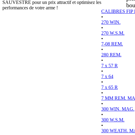
SAUVESTRE pour un prix attractif et optimisez les
bou
performances de votre arme !
CALIBRES FIP
•
270 WIN.
•
270 W.S.M.
•
7-08 REM.
•
280 REM.
•
7 x 57 R
•
7 x 64
•
7 x 65 R
•
7 MM REM. MA
•
300 WIN. MAG.
•
300 W.S.M.
•
300 WEATH. M