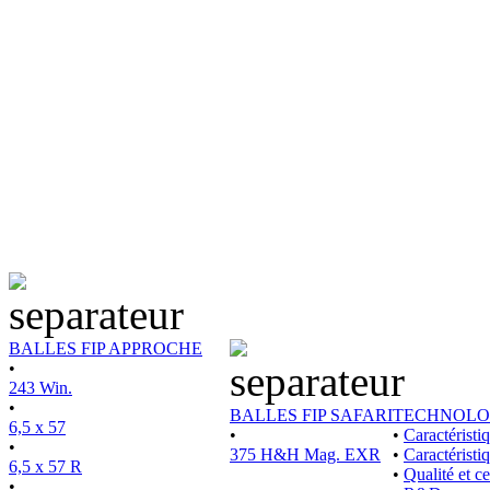
BALLES FIP APPROCHE
•
243 Win.
•
BALLES FIP SAFARI
TECHNOLO
6,5 x 57
•
•
Caractérist
•
375 H&H Mag. EXR
•
Caractéristi
6,5 x 57 R
•
Qualité et ce
•