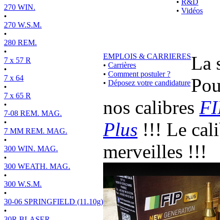
•
R&D
270 WIN.
•
Vidéos
•
270 W.S.M.
•
280 REM.
•
EMPLOIS & CARRIERES
La 
7 x 57 R
•
Carrières
•
•
Comment postuler ?
7 x 64
Pou
•
Déposez votre candidature
•
7 x 65 R
nos calibres
FI
•
7-08 REM. MAG.
•
Plus
!!! Le cal
7 MM REM. MAG.
•
merveilles !!!
300 WIN. MAG.
•
300 WEATH. MAG.
•
300 W.S.M.
•
30-06 SPRINGFIELD (11.10g)
•
30R BLASER