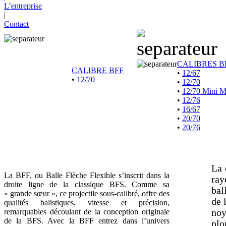
L’entreprise
|
Contact
CALIBRES B
CALIBRE BFF
•
12/67
•
12/70
•
12/70
•
12/70 Mini 
•
12/76
•
16/67
•
20/70
•
20/76
La 
La BFF, ou Balle Flèche Flexible s’inscrit dans la
ray
droite ligne de la classique BFS. Comme sa
bal
« grande sœur », ce projectile sous-calibré, offre des
de 
qualités balistiques, vitesse et précision,
remarquables découlant de la conception originale
noy
de la BFS. Avec la BFF entrez dans l’univers
plo