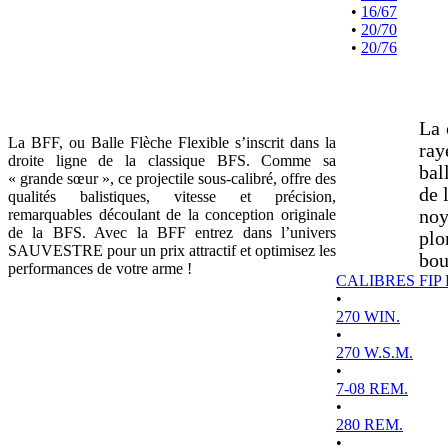
•
16/67
•
20/70
•
20/76
La 
La BFF, ou Balle Flèche Flexible s’inscrit dans la
ray
droite ligne de la classique BFS. Comme sa
bal
« grande sœur », ce projectile sous-calibré, offre des
de 
qualités balistiques, vitesse et précision,
remarquables découlant de la conception originale
noy
de la BFS. Avec la BFF entrez dans l’univers
plo
SAUVESTRE pour un prix attractif et optimisez les
bou
performances de votre arme !
CALIBRES FIP
•
270 WIN.
•
270 W.S.M.
•
7-08 REM.
•
280 REM.
•