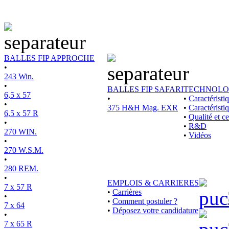
BALLES FIP APPROCHE
•
243 Win.
•
BALLES FIP SAFARI
TECHNOLO
6,5 x 57
•
•
Caractérist
•
375 H&H Mag. EXR
•
Caractéristi
6,5 x 57 R
•
Qualité et ce
•
•
R&D
270 WIN.
•
Vidéos
•
270 W.S.M.
•
280 REM.
•
EMPLOIS & CARRIERES
7 x 57 R
•
Carrières
•
•
Comment postuler ?
7 x 64
•
Déposez votre candidature
•
7 x 65 R