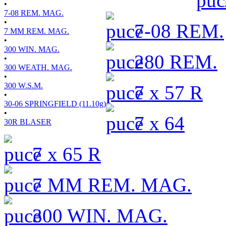
•
7-08 REM. MAG.
•
7-08 REM.
7 MM REM. MAG.
•
300 WIN. MAG.
280 REM.
•
300 WEATH. MAG.
•
300 W.S.M.
7 x 57 R
•
30-06 SPRINGFIELD (11.10g)
•
7 x 64
30R BLASER
7 x 65 R
7 MM REM. MAG.
300 WIN. MAG.