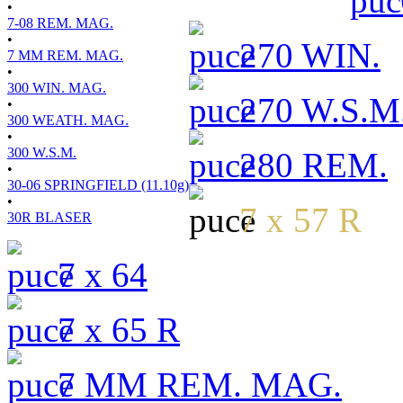
•
7-08 REM. MAG.
•
270 WIN.
7 MM REM. MAG.
•
300 WIN. MAG.
270 W.S.M
•
300 WEATH. MAG.
•
300 W.S.M.
280 REM.
•
30-06 SPRINGFIELD (11.10g)
•
7 x 57 R
30R BLASER
7 x 64
7 x 65 R
7 MM REM. MAG.