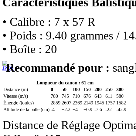
Caractéristiques Balistiq
• Calibre : 7 x 57 R
• Poids : 9.40 grammes / 14
• Boîte : 20
Recommandé pour :
sangl
Longueur du canon : 61 cm
Distance (m)
0
50
100
150
200
250
300
Vitesse (m/s)
780
745
710
676
643
611
580
Énergie (joules)
2859
2607
2369
2149
1945
1757
1582
Altitude de la balle (cm)
-4
+2.2
+4
+0.9
-7.6
-22
-42.9
Distance de Réglage Optim