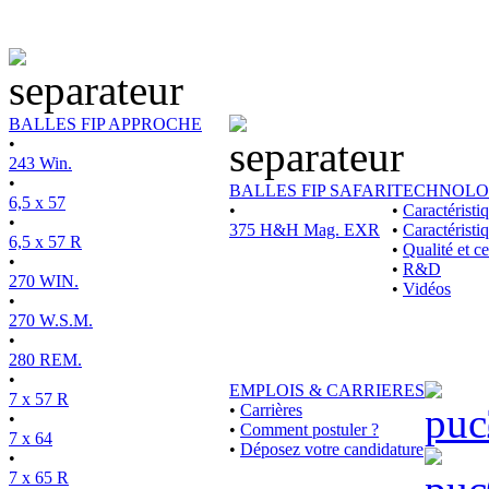
BALLES FIP APPROCHE
•
243 Win.
•
BALLES FIP SAFARI
TECHNOLO
6,5 x 57
•
•
Caractérist
•
375 H&H Mag. EXR
•
Caractéristi
6,5 x 57 R
•
Qualité et ce
•
•
R&D
270 WIN.
•
Vidéos
•
270 W.S.M.
•
280 REM.
•
EMPLOIS & CARRIERES
7 x 57 R
•
Carrières
•
•
Comment postuler ?
7 x 64
•
Déposez votre candidature
•
7 x 65 R