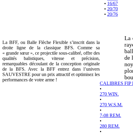
•
16/67
•
20/70
•
20/76
La 
La BFF, ou Balle Flèche Flexible s’inscrit dans la
ray
droite ligne de la classique BFS. Comme sa
bal
« grande sœur », ce projectile sous-calibré, offre des
de 
qualités balistiques, vitesse et précision,
remarquables découlant de la conception originale
noy
de la BFS. Avec la BFF entrez dans l’univers
plo
SAUVESTRE pour un prix attractif et optimisez les
bou
performances de votre arme !
CALIBRES FIP
•
270 WIN.
•
270 W.S.M.
•
7-08 REM.
•
280 REM.
•