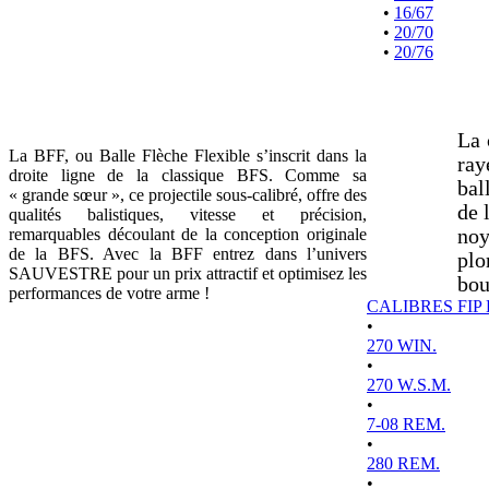
•
16/67
•
20/70
•
20/76
La 
La BFF, ou Balle Flèche Flexible s’inscrit dans la
ray
droite ligne de la classique BFS. Comme sa
bal
« grande sœur », ce projectile sous-calibré, offre des
de 
qualités balistiques, vitesse et précision,
remarquables découlant de la conception originale
noy
de la BFS. Avec la BFF entrez dans l’univers
plo
SAUVESTRE pour un prix attractif et optimisez les
bou
performances de votre arme !
CALIBRES FIP
•
270 WIN.
•
270 W.S.M.
•
7-08 REM.
•
280 REM.
•