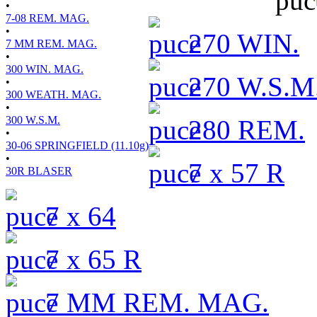
•
7-08 REM. MAG.
•
270 WIN.
7 MM REM. MAG.
•
300 WIN. MAG.
270 W.S.M
•
300 WEATH. MAG.
•
300 W.S.M.
280 REM.
•
30-06 SPRINGFIELD (11.10g)
•
7 x 57 R
30R BLASER
7 x 64
7 x 65 R
7 MM REM. MAG.