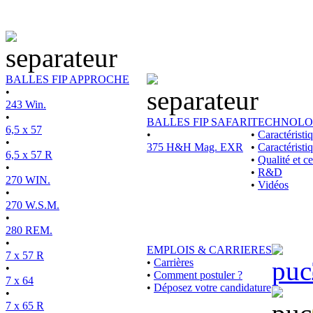
BALLES FIP APPROCHE
•
243 Win.
•
BALLES FIP SAFARI
TECHNOLO
6,5 x 57
•
•
Caractérist
•
375 H&H Mag. EXR
•
Caractéristi
6,5 x 57 R
•
Qualité et ce
•
•
R&D
270 WIN.
•
Vidéos
•
270 W.S.M.
•
280 REM.
•
EMPLOIS & CARRIERES
7 x 57 R
•
Carrières
•
•
Comment postuler ?
7 x 64
•
Déposez votre candidature
•
7 x 65 R