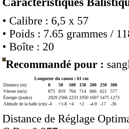
Caractéristiques Balistiq
• Calibre : 6,5 x 57
• Poids : 7.65 grammes / 11
• Boîte : 20
Recommandé pour :
sangl
Longueur du canon : 61 cm
Distance (m)
0
50
100
150
200
250
300
Vitesse (m/s)
875
819
764
714
666
621
577
Énergie (joules)
2929
2566
2233
1950
1697
1475
1273
Altitude de la balle (cm)
-4
+1.8
+4
+2
-4.9
-17
-36
Distance de Réglage Optim