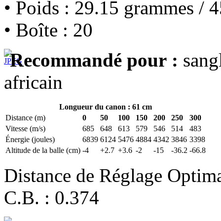
• Poids : 29.15 grammes / 4
• Boîte : 20
Recommandé pour :
sangl
africain
Longueur du canon : 61 cm
Distance (m)
0
50
100
150
200
250
300
Vitesse (m/s)
685
648
613
579
546
514
483
Énergie (joules)
6839
6124
5476
4884
4342
3846
3398
Altitude de la balle (cm)
-4
+2.7
+3.6
-2
-15
-36.2
-66.8
Distance de Réglage Optim
C.B. : 0.374