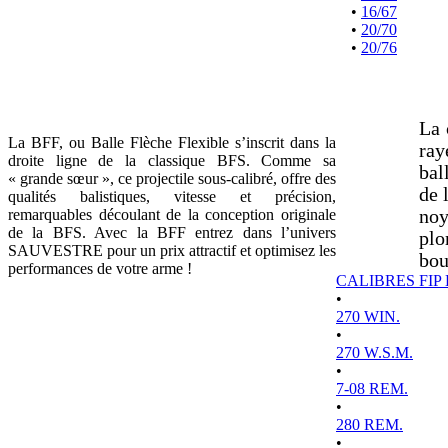
•
16/67
•
20/70
•
20/76
La 
La BFF, ou Balle Flèche Flexible s’inscrit dans la
ray
droite ligne de la classique BFS. Comme sa
bal
« grande sœur », ce projectile sous-calibré, offre des
de 
qualités balistiques, vitesse et précision,
remarquables découlant de la conception originale
noy
de la BFS. Avec la BFF entrez dans l’univers
plo
SAUVESTRE pour un prix attractif et optimisez les
bou
performances de votre arme !
CALIBRES FIP
•
270 WIN.
•
270 W.S.M.
•
7-08 REM.
•
280 REM.
•