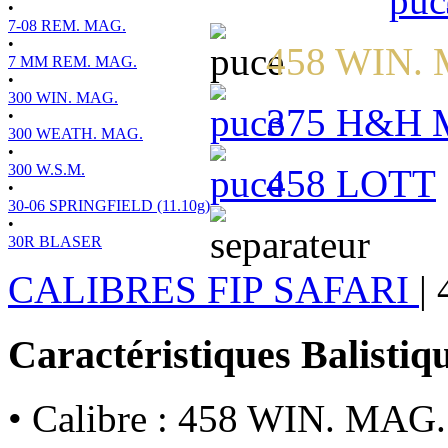
•
7-08 REM. MAG.
•
458 WIN.
7 MM REM. MAG.
•
300 WIN. MAG.
375 H&H 
•
300 WEATH. MAG.
•
300 W.S.M.
458 LOTT
•
30-06 SPRINGFIELD (11.10g)
•
30R BLASER
CALIBRES FIP SAFARI
|
Caractéristiques Balistiq
• Calibre : 458 WIN. MAG.