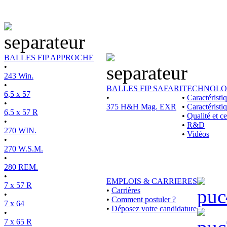
BALLES FIP APPROCHE
•
243 Win.
•
BALLES FIP SAFARI
TECHNOLO
6,5 x 57
•
•
Caractérist
•
375 H&H Mag. EXR
•
Caractéristi
6,5 x 57 R
•
Qualité et ce
•
•
R&D
270 WIN.
•
Vidéos
•
270 W.S.M.
•
280 REM.
•
EMPLOIS & CARRIERES
7 x 57 R
•
Carrières
•
•
Comment postuler ?
7 x 64
•
Déposez votre candidature
•
7 x 65 R