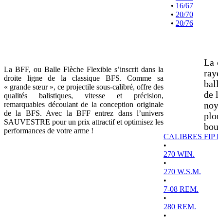
•
16/67
•
20/70
•
20/76
La 
La BFF, ou Balle Flèche Flexible s’inscrit dans la
ray
droite ligne de la classique BFS. Comme sa
bal
« grande sœur », ce projectile sous-calibré, offre des
de 
qualités balistiques, vitesse et précision,
remarquables découlant de la conception originale
noy
de la BFS. Avec la BFF entrez dans l’univers
plo
SAUVESTRE pour un prix attractif et optimisez les
bou
performances de votre arme !
CALIBRES FIP
•
270 WIN.
•
270 W.S.M.
•
7-08 REM.
•
280 REM.
•