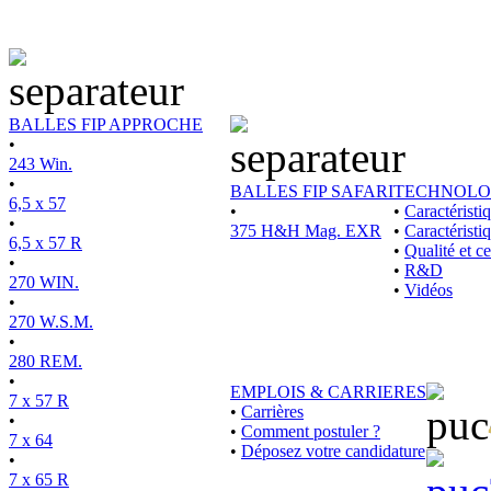
BALLES FIP APPROCHE
•
243 Win.
•
BALLES FIP SAFARI
TECHNOLO
6,5 x 57
•
•
Caractérist
•
375 H&H Mag. EXR
•
Caractéristi
6,5 x 57 R
•
Qualité et ce
•
•
R&D
270 WIN.
•
Vidéos
•
270 W.S.M.
•
280 REM.
•
EMPLOIS & CARRIERES
7 x 57 R
•
Carrières
•
•
Comment postuler ?
7 x 64
•
Déposez votre candidature
•
7 x 65 R