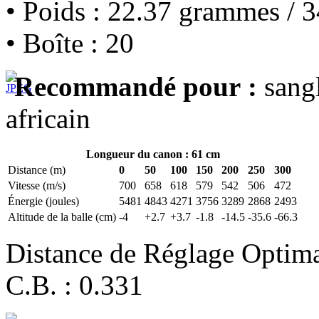
• Poids : 22.37 grammes / 3
• Boîte : 20
Recommandé pour :
sangl
africain
Longueur du canon : 61 cm
Distance (m)
0
50
100
150
200
250
300
Vitesse (m/s)
700
658
618
579
542
506
472
Énergie (joules)
5481
4843
4271
3756
3289
2868
2493
Altitude de la balle (cm)
-4
+2.7
+3.7
-1.8
-14.5
-35.6
-66.3
Distance de Réglage Optim
C.B. : 0.331