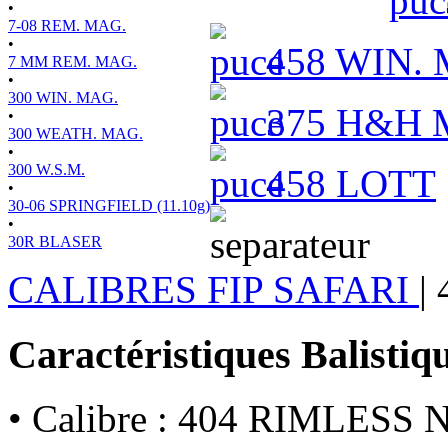
•
7-08 REM. MAG.
•
458 WIN.
7 MM REM. MAG.
•
300 WIN. MAG.
375 H&H 
•
300 WEATH. MAG.
•
300 W.S.M.
458 LOTT
•
30-06 SPRINGFIELD (11.10g)
•
30R BLASER
CALIBRES FIP SAFARI
|
Caractéristiques Balistiq
• Calibre : 404 RIMLESS N