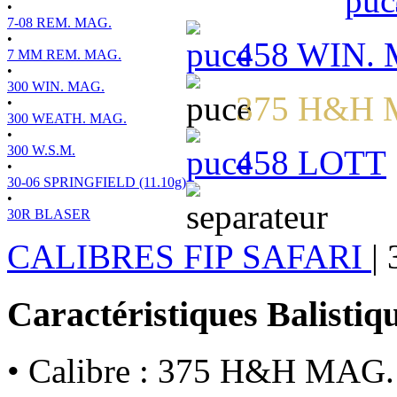
•
7-08 REM. MAG.
•
458 WIN.
7 MM REM. MAG.
•
300 WIN. MAG.
375 H&H 
•
300 WEATH. MAG.
•
300 W.S.M.
458 LOTT
•
30-06 SPRINGFIELD (11.10g)
•
30R BLASER
CALIBRES FIP SAFARI
|
Caractéristiques Balistiq
• Calibre : 375 H&H MAG.