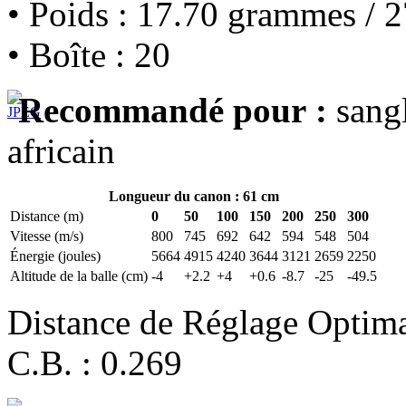
• Poids : 17.70 grammes / 2
• Boîte : 20
Recommandé pour :
sangl
africain
Longueur du canon : 61 cm
Distance (m)
0
50
100
150
200
250
300
Vitesse (m/s)
800
745
692
642
594
548
504
Énergie (joules)
5664
4915
4240
3644
3121
2659
2250
Altitude de la balle (cm)
-4
+2.2
+4
+0.6
-8.7
-25
-49.5
Distance de Réglage Optim
C.B. : 0.269