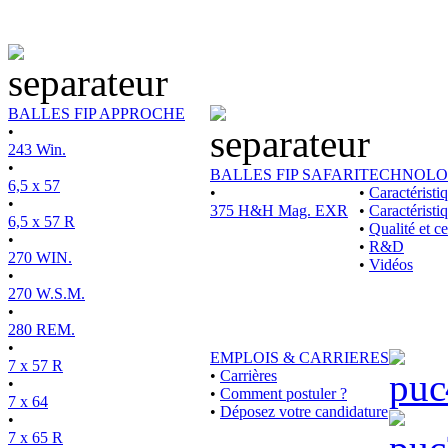
BALLES FIP APPROCHE
•
243 Win.
•
BALLES FIP SAFARI
TECHNOLO
6,5 x 57
•
•
Caractérist
•
375 H&H Mag. EXR
•
Caractéristi
6,5 x 57 R
•
Qualité et ce
•
•
R&D
270 WIN.
•
Vidéos
•
270 W.S.M.
•
280 REM.
•
EMPLOIS & CARRIERES
7 x 57 R
•
Carrières
•
•
Comment postuler ?
7 x 64
•
Déposez votre candidature
•
7 x 65 R