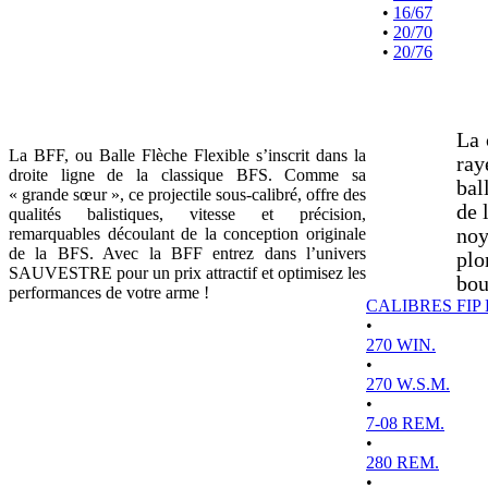
•
16/67
•
20/70
•
20/76
La 
La BFF, ou Balle Flèche Flexible s’inscrit dans la
ray
droite ligne de la classique BFS. Comme sa
bal
« grande sœur », ce projectile sous-calibré, offre des
de 
qualités balistiques, vitesse et précision,
remarquables découlant de la conception originale
noy
de la BFS. Avec la BFF entrez dans l’univers
plo
SAUVESTRE pour un prix attractif et optimisez les
bou
performances de votre arme !
CALIBRES FIP
•
270 WIN.
•
270 W.S.M.
•
7-08 REM.
•
280 REM.
•