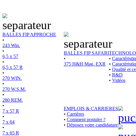
BALLES FIP APPROCHE
•
243 Win.
•
BALLES FIP SAFARI
TECHNOLO
6,5 x 57
•
•
Caractérist
•
375 H&H Mag. EXR
•
Caractéristi
6,5 x 57 R
•
Qualité et ce
•
•
R&D
270 WIN.
•
Vidéos
•
270 W.S.M.
•
280 REM.
•
EMPLOIS & CARRIERES
7 x 57 R
•
Carrières
•
•
Comment postuler ?
7 x 64
•
Déposez votre candidature
•
7 x 65 R