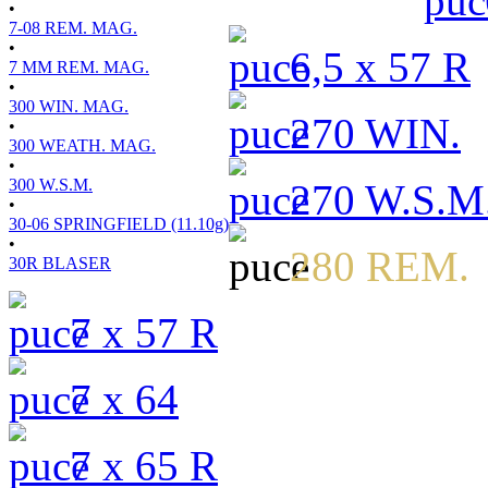
•
7-08 REM. MAG.
•
6,5 x 57 R
7 MM REM. MAG.
•
300 WIN. MAG.
270 WIN.
•
300 WEATH. MAG.
•
300 W.S.M.
270 W.S.M
•
30-06 SPRINGFIELD (11.10g)
•
280 REM.
30R BLASER
7 x 57 R
7 x 64
7 x 65 R