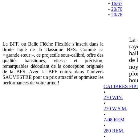
•
16/67
•
20/70
•
20/76
La 
La BFF, ou Balle Flèche Flexible s’inscrit dans la
ray
droite ligne de la classique BFS. Comme sa
bal
« grande sœur », ce projectile sous-calibré, offre des
de 
qualités balistiques, vitesse et précision,
remarquables découlant de la conception originale
noy
de la BFS. Avec la BFF entrez dans l’univers
plo
SAUVESTRE pour un prix attractif et optimisez les
bou
performances de votre arme !
CALIBRES FIP
•
270 WIN.
•
270 W.S.M.
•
7-08 REM.
•
280 REM.
•