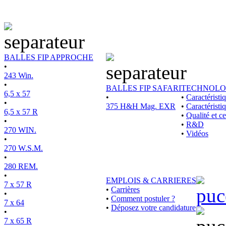
BALLES FIP APPROCHE
•
243 Win.
•
BALLES FIP SAFARI
TECHNOLO
6,5 x 57
•
•
Caractérist
•
375 H&H Mag. EXR
•
Caractéristi
6,5 x 57 R
•
Qualité et ce
•
•
R&D
270 WIN.
•
Vidéos
•
270 W.S.M.
•
280 REM.
•
EMPLOIS & CARRIERES
7 x 57 R
•
Carrières
•
•
Comment postuler ?
7 x 64
•
Déposez votre candidature
•
7 x 65 R