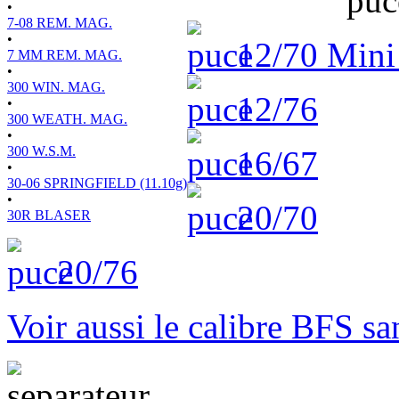
•
7-08 REM. MAG.
•
12/70 Min
7 MM REM. MAG.
•
300 WIN. MAG.
12/76
•
300 WEATH. MAG.
•
300 W.S.M.
16/67
•
30-06 SPRINGFIELD (11.10g)
•
20/70
30R BLASER
20/76
Voir aussi le calibre BFS s