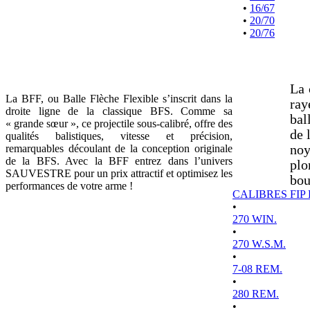
•
16/67
•
20/70
•
20/76
La 
La BFF, ou Balle Flèche Flexible s’inscrit dans la
ray
droite ligne de la classique BFS. Comme sa
bal
« grande sœur », ce projectile sous-calibré, offre des
de 
qualités balistiques, vitesse et précision,
remarquables découlant de la conception originale
noy
de la BFS. Avec la BFF entrez dans l’univers
plo
SAUVESTRE pour un prix attractif et optimisez les
bou
performances de votre arme !
CALIBRES FIP
•
270 WIN.
•
270 W.S.M.
•
7-08 REM.
•
280 REM.
•