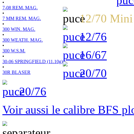
•
7-08 REM. MAG.
•
12/70 Min
7 MM REM. MAG.
•
300 WIN. MAG.
12/76
•
300 WEATH. MAG.
•
300 W.S.M.
16/67
•
30-06 SPRINGFIELD (11.10g)
•
20/70
30R BLASER
20/76
Voir aussi le calibre BFS