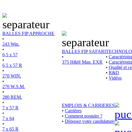
BALLES FIP APPROCHE
•
243 Win.
•
BALLES FIP SAFARI
TECHNOLO
6,5 x 57
•
•
Caractérist
•
375 H&H Mag. EXR
•
Caractéristi
6,5 x 57 R
•
Qualité et ce
•
•
R&D
270 WIN.
•
Vidéos
•
270 W.S.M.
•
280 REM.
•
EMPLOIS & CARRIERES
7 x 57 R
•
Carrières
•
•
Comment postuler ?
7 x 64
•
Déposez votre candidature
•
7 x 65 R