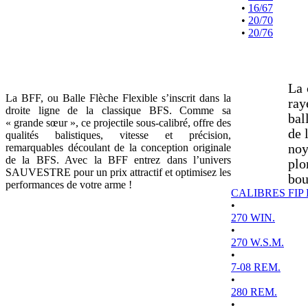
•
16/67
•
20/70
•
20/76
La 
La BFF, ou Balle Flèche Flexible s’inscrit dans la
ray
droite ligne de la classique BFS. Comme sa
bal
« grande sœur », ce projectile sous-calibré, offre des
de 
qualités balistiques, vitesse et précision,
remarquables découlant de la conception originale
noy
de la BFS. Avec la BFF entrez dans l’univers
plo
SAUVESTRE pour un prix attractif et optimisez les
bou
performances de votre arme !
CALIBRES FIP
•
270 WIN.
•
270 W.S.M.
•
7-08 REM.
•
280 REM.
•