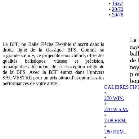
•
16/67
•
20/70
•
20/76
La 
La BFF, ou Balle Flèche Flexible s’inscrit dans la
ray
droite ligne de la classique BFS. Comme sa
bal
« grande sœur », ce projectile sous-calibré, offre des
de 
qualités balistiques, vitesse et précision,
remarquables découlant de la conception originale
noy
de la BFS. Avec la BFF entrez dans l’univers
plo
SAUVESTRE pour un prix attractif et optimisez les
bou
performances de votre arme !
CALIBRES FIP
•
270 WIN.
•
270 W.S.M.
•
7-08 REM.
•
280 REM.
•