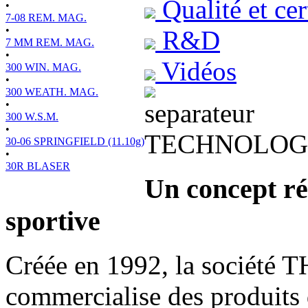
Qualité et cer
•
7-08 REM. MAG.
•
R&D
7 MM REM. MAG.
•
Vidéos
300 WIN. MAG.
•
300 WEATH. MAG.
•
300 W.S.M.
•
TECHNOLOG
30-06 SPRINGFIELD (11.10g)
•
30R BLASER
Un concept ré
sportive
Créée en 1992, la société
commercialise des produits 