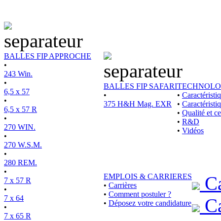
BALLES FIP APPROCHE
•
243 Win.
•
BALLES FIP SAFARI
TECHNOLO
6,5 x 57
•
•
Caractérist
•
375 H&H Mag. EXR
•
Caractéristi
6,5 x 57 R
•
Qualité et ce
•
•
R&D
270 WIN.
•
Vidéos
•
270 W.S.M.
•
280 REM.
•
EMPLOIS & CARRIERES
Ca
7 x 57 R
•
Carrières
•
•
Comment postuler ?
7 x 64
Ca
•
Déposez votre candidature
•
7 x 65 R