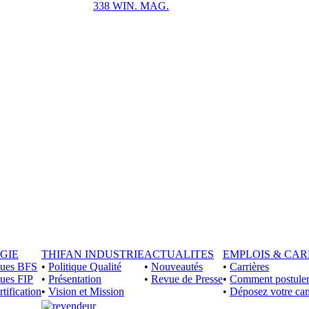
338 WIN. MAG.
GIE
THIFAN INDUSTRIE
ACTUALITES
EMPLOIS & CAR
iques BFS
•
Politique Qualité
•
Nouveautés
•
Carrières
ques FIP
•
Présentation
•
Revue de Presse
•
Comment postuler
rtification
•
Vision et Mission
•
Déposez votre can