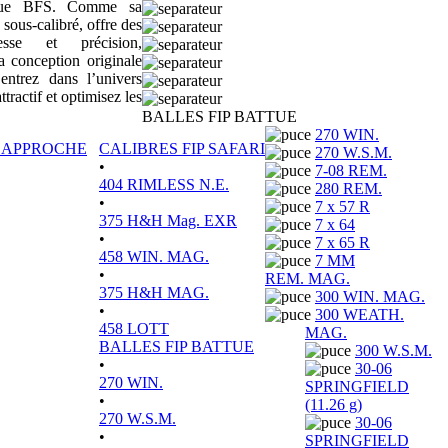
sique BFS. Comme sa
 sous-calibré, offre des
tesse et précision,
a conception originale
ntrez dans l’univers
actif et optimisez les
BALLES FIP BATTUE
270 WIN.
P APPROCHE
CALIBRES FIP SAFARI
270 W.S.M.
•
7-08 REM.
404 RIMLESS N.E.
280 REM.
•
7 x 57 R
375 H&H Mag. EXR
7 x 64
•
7 x 65 R
458 WIN. MAG.
7 MM
•
REM. MAG.
375 H&H MAG.
300 WIN. MAG.
•
300 WEATH.
458 LOTT
MAG.
BALLES FIP BATTUE
300 W.S.M.
•
30-06
270 WIN.
SPRINGFIELD
•
(11.26 g)
270 W.S.M.
30-06
•
SPRINGFIELD