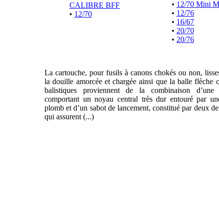
•
12/70 Mini 
CALIBRE BFF
•
12/76
•
12/70
•
16/67
•
20/70
•
20/76
La cartouche, pour fusils à canons chokés ou non, liss
la douille amorcée et chargée ainsi que la balle flèche 
balistiques proviennent de la combinaison d’une f
comportant un noyau central très dur entouré par un
plomb et d’un sabot de lancement, constitué par deux de
qui assurent (...)