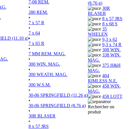
7-08 REM.
(8.76 g)
AG.
•
30R
280 REM.
BLASER
.
•
8 x 57 JRS
7 x 57 R
8 x 68 S
•
35
7 x 64
WHELEN
ELD (11.10 g)
•
9,3 x 62
7 x 65 R
9,3 x 74 R
•
308 WIN.
7 MM REM. MAG.
338 WIN.
MAG.
•
MAG.
300 WIN. MAG.
375 H&H
•
MAG.
300 WEATH. MAG.
404
•
RIMLESS N.E.
300 W.S.M.
458 WIN.
•
MAG.
30-06 SPRINGFIELD (11.26 g)
458 LOTT
•
30-06 SPRINGFIELD (8.76 g)
Rechercher un
•
produit
30R BLASER
•
8 x 57 JRS