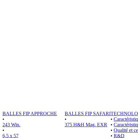
BALLES FIP APPROCHE
BALLES FIP SAFARI
TECHNOLO
•
•
•
Caractérist
243 Win.
375 H&H Mag. EXR
•
Caractéristi
•
•
Qualité et ce
6,5 x 57
•
R&D