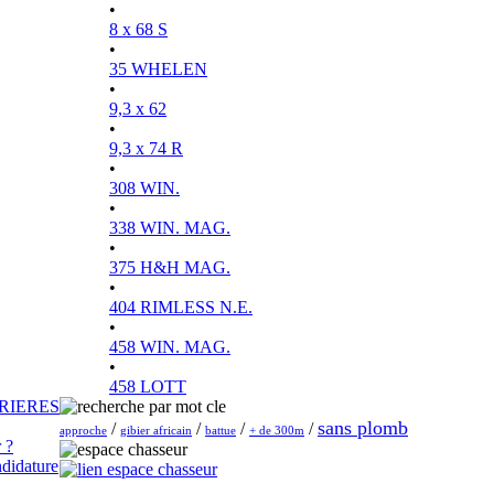
•
8 x 68 S
•
35 WHELEN
•
9,3 x 62
•
9,3 x 74 R
•
308 WIN.
•
338 WIN. MAG.
•
375 H&H MAG.
•
404 RIMLESS N.E.
•
458 WIN. MAG.
•
458 LOTT
RIERES
sans plomb
/
/
/
/
approche
gibier africain
battue
+ de 300m
 ?
didature