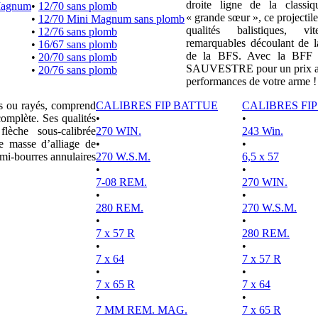
droite ligne de la clas
Magnum
•
12/70 sans plomb
« grande sœur », ce projectile
•
12/70 Mini Magnum sans plomb
qualités balistiques, vi
•
12/76 sans plomb
remarquables découlant de l
•
16/67 sans plomb
de la BFS. Avec la BFF e
•
20/70 sans plomb
SAUVESTRE pour un prix attr
•
20/76 sans plomb
performances de votre arme !
es ou rayés, comprend
CALIBRES FIP BATTUE
CALIBRES FI
complète. Ses qualités
•
•
lèche sous-calibrée
270 WIN.
243 Win.
e masse d’alliage de
•
•
mi-bourres annulaires
270 W.S.M.
6,5 x 57
•
•
7-08 REM.
270 WIN.
•
•
280 REM.
270 W.S.M.
•
•
7 x 57 R
280 REM.
•
•
7 x 64
7 x 57 R
•
•
7 x 65 R
7 x 64
•
•
7 MM REM. MAG.
7 x 65 R