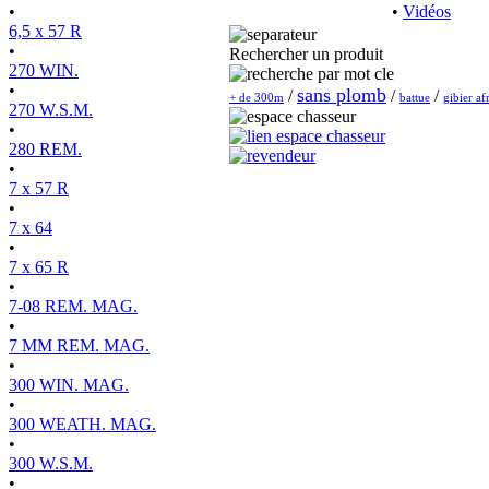
•
•
Vidéos
6,5 x 57 R
•
Rechercher un produit
270 WIN.
•
sans plomb
/
/
/
+ de 300m
battue
gibier af
270 W.S.M.
•
280 REM.
•
7 x 57 R
•
7 x 64
•
7 x 65 R
•
7-08 REM. MAG.
•
7 MM REM. MAG.
•
300 WIN. MAG.
•
300 WEATH. MAG.
•
300 W.S.M.
•