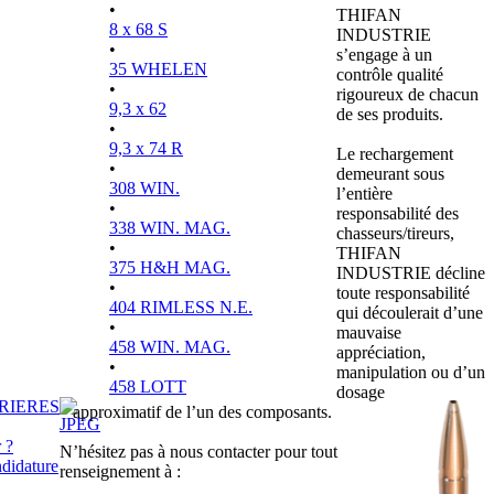
•
THIFAN
8 x 68 S
INDUSTRIE
•
s’engage à un
35 WHELEN
contrôle qualité
•
rigoureux de chacun
9,3 x 62
de ses produits.
•
9,3 x 74 R
Le rechargement
•
demeurant sous
308 WIN.
l’entière
•
responsabilité des
338 WIN. MAG.
chasseurs/tireurs,
•
THIFAN
375 H&H MAG.
INDUSTRIE décline
•
toute responsabilité
404 RIMLESS N.E.
qui découlerait d’une
•
mauvaise
458 WIN. MAG.
appréciation,
•
manipulation ou d’un
458 LOTT
dosage
RIERES
approximatif de l’un des composants.
 ?
N’hésitez pas à nous contacter pour tout
didature
renseignement à :