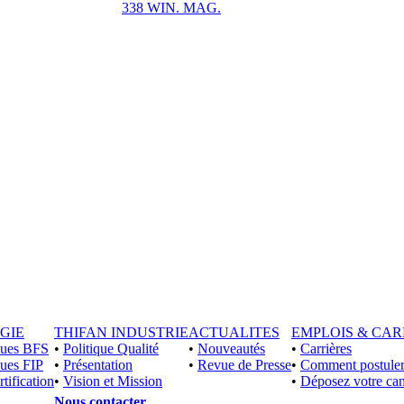
338 WIN. MAG.
GIE
THIFAN INDUSTRIE
ACTUALITES
EMPLOIS & CAR
iques BFS
•
Politique Qualité
•
Nouveautés
•
Carrières
ques FIP
•
Présentation
•
Revue de Presse
•
Comment postuler
rtification
•
Vision et Mission
•
Déposez votre can
Nous contacter