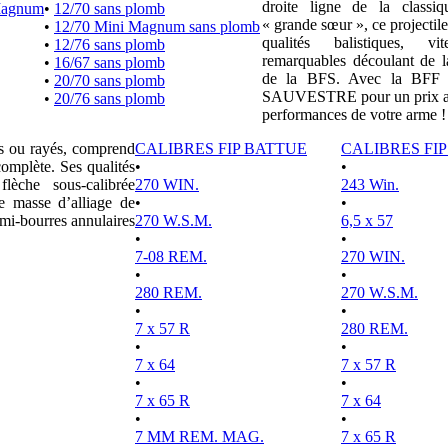
droite ligne de la clas
Magnum
•
12/70 sans plomb
« grande sœur », ce projectile
•
12/70 Mini Magnum sans plomb
qualités balistiques, vi
•
12/76 sans plomb
remarquables découlant de l
•
16/67 sans plomb
de la BFS. Avec la BFF e
•
20/70 sans plomb
SAUVESTRE pour un prix attr
•
20/76 sans plomb
performances de votre arme !
es ou rayés, comprend
CALIBRES FIP BATTUE
CALIBRES FI
complète. Ses qualités
•
•
lèche sous-calibrée
270 WIN.
243 Win.
e masse d’alliage de
•
•
mi-bourres annulaires
270 W.S.M.
6,5 x 57
•
•
7-08 REM.
270 WIN.
•
•
280 REM.
270 W.S.M.
•
•
7 x 57 R
280 REM.
•
•
7 x 64
7 x 57 R
•
•
7 x 65 R
7 x 64
•
•
7 MM REM. MAG.
7 x 65 R