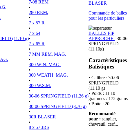
7-08 REM.
BLASER
AG.
•
280 REM.
Commande de balles
.
•
pour les particuliers
7 x 57 R
•
7 x 64
BALLES FIP
ELD (11.10 g)
•
APPROCHE
|
30-06
7 x 65 R
SPRINGFIELD
•
(11.10g)
7 MM REM. MAG.
MAG.
•
Caractéristiques
300 WIN. MAG.
Balistiques
•
300 WEATH. MAG.
• Calibre : 30-06
•
SPRINGFIELD
300 W.S.M.
(11.10 g)
•
• Poids : 11.10
30-06 SPRINGFIELD (11.26 g)
grammes / 172 grains
•
• Boîte : 20
30-06 SPRINGFIELD (8.76 g)
•
Recommandé
30R BLASER
pour :
sanglier,
•
chevreuil, cerf...
8 x 57 JRS