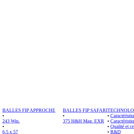
BALLES FIP APPROCHE
BALLES FIP SAFARI
TECHNOLO
•
•
•
Caractérist
243 Win.
375 H&H Mag. EXR
•
Caractéristi
•
•
Qualité et ce
6,5 x 57
•
R&D