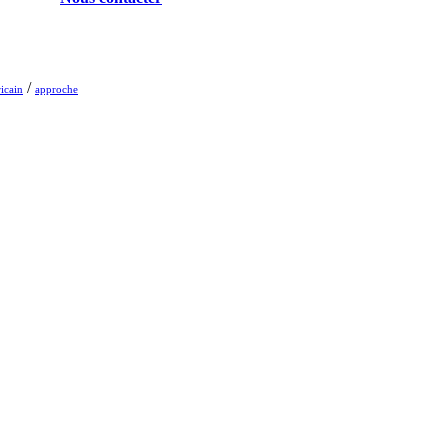
/
ricain
approche