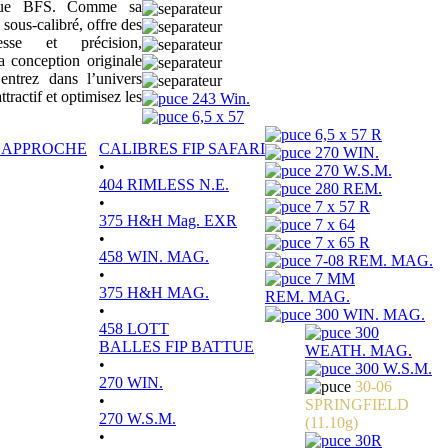
sique BFS. Comme sa
 sous-calibré, offre des
tesse et précision,
a conception originale
ntrez dans l’univers
actif et optimisez les
243 Win.
6,5 x 57
6,5 x 57 R
P APPROCHE
CALIBRES FIP SAFARI
270 WIN.
•
270 W.S.M.
404 RIMLESS N.E.
280 REM.
•
7 x 57 R
375 H&H Mag. EXR
7 x 64
•
7 x 65 R
458 WIN. MAG.
7-08 REM. MAG.
•
7 MM
375 H&H MAG.
REM. MAG.
•
300 WIN. MAG.
458 LOTT
300
BALLES FIP BATTUE
WEATH. MAG.
•
300 W.S.M.
270 WIN.
30-06
•
SPRINGFIELD
270 W.S.M.
(11.10g)
•
30R