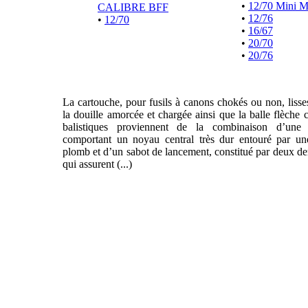
•
12/70 Mini 
CALIBRE BFF
•
12/76
•
12/70
•
16/67
•
20/70
•
20/76
La cartouche, pour fusils à canons chokés ou non, liss
la douille amorcée et chargée ainsi que la balle flèche 
balistiques proviennent de la combinaison d’une f
comportant un noyau central très dur entouré par un
plomb et d’un sabot de lancement, constitué par deux de
qui assurent (...)